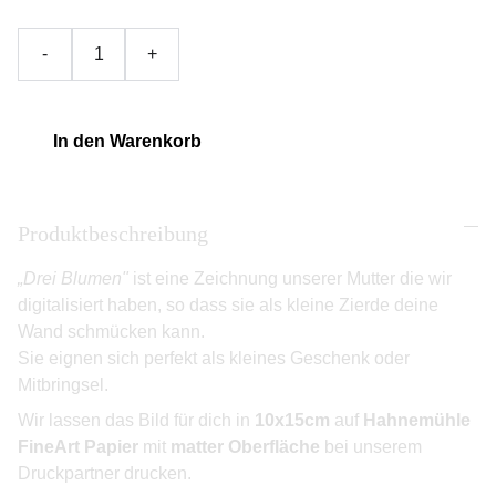
-
+
In den Warenkorb
Produktbeschreibung
„Drei Blumen"
ist eine Zeichnung unserer Mutter die wir
digitalisiert haben, so dass sie als kleine Zierde deine
Wand schmücken kann.
Sie eignen sich perfekt als kleines Geschenk oder
Mitbringsel.
Wir lassen das Bild für dich in
10x15cm
auf
Hahnemühle
FineArt Papier
mit
matter Oberfläche
bei unserem
Druckpartner drucken.