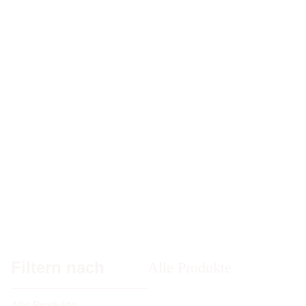
Shop
Wandbilder
Spiele
Schmuck
Kleinigkeiten
Filtern nach
Alle Produkte
Alle Produkte