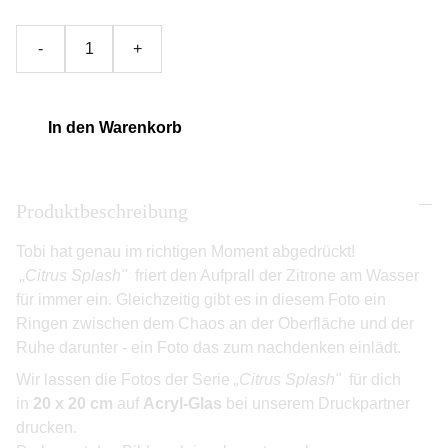
-
+
In den Warenkorb
Produktbeschreibung
Tobi hat genau im richtigen Moment abgedrückt!
„Citrus Splash"
friert den Aufprall der Zitrone am Wasser
für immer ein. Gleichzeitig gibt es in diesem Foto ein
Ringen zwischen dem Chaos an der Oberfläche und der
Ruhe darunter - ein Foto das zum nachdenken einlädt.
Wir lassen die Fotos der Serie
„Citrus Splash"
für dich
in
20 x 20 cm
auf
Acryl-Glas
bei unserem Druckpartner
drucken.