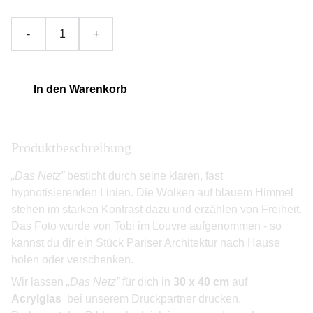
-
+
In den Warenkorb
Produktbeschreibung
„Das Netz”
besticht durch seine klaren, fast
hypnotisierenden Linien. Die Wolken auf blauem Himmel
stehen im starken Kontrast dazu und erzählen von Freiheit.
Das Foto wurde von Tobi im Louvre aufgenommen - so
kannst du dir ein Stück Pariser Architektur nach Hause
holen oder verschenken.
Wir lassen
„Das Netz”
für dich in
30 x 40 cm
auf
Acrylglas
bei unserem Druckpartner drucken.