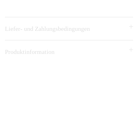
Liefer- und Zahlungsbedingungen
Produktinformation
The Gump Art
Liefer- und Zahlungsbedingungen
AGB