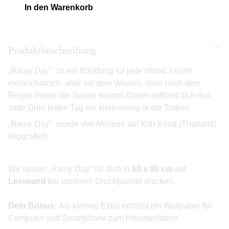
In den Warenkorb
Produktbeschreibung
„Rainy Day"
ist ein Blickfang für jede Wand. Leicht
melancholisch, aber mit dem Wissen, dass nach dem
Regen immer die Sonne kommt. Dabei entführt dich das
satte Grün jeden Tag ein klein wenig in die Tropen.
„Rainy Day" wurde von Melanie auf Koh Kood (Thailand)
fotografiert.
Wir lassen
„Rainy Day"
für dich in
60 x 90 cm
auf
Leinwand
bei unserem Druckpartner drucken.
Dein Bonus:
Als kleines Extra erhältst ein Wallpaper für
Computer und Smartphone zum Herunterladen.