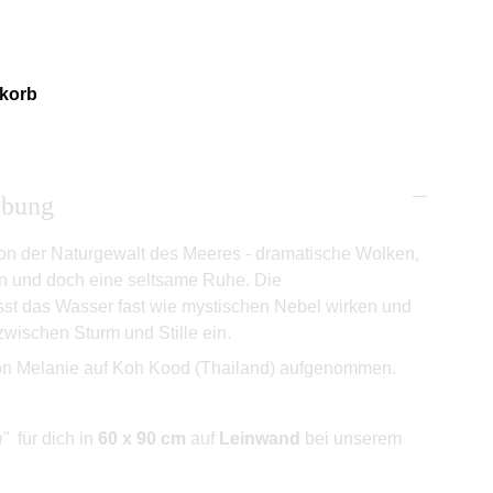
nkorb
ibung
von der Naturgewalt des Meeres - dramatische Wolken,
n und doch eine seltsame Ruhe. Die
sst das Wasser fast wie mystischen Nebel wirken und
wischen Sturm und Stille ein.
n Melanie auf Koh Kood (Thailand) aufgenommen.
m"
für dich in
60 x 90 cm
auf
Leinwand
bei unserem
.