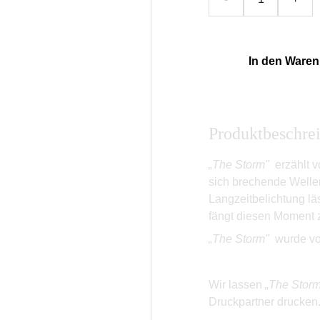
In den Ware
Produktbeschre
„The Storm"
erzählt 
sich brechende Welle
Langzeitbelichtung lä
fängt diesen Moment z
„The Storm"
wurde vo
Wir lassen
„The Stor
Druckpartner drucken